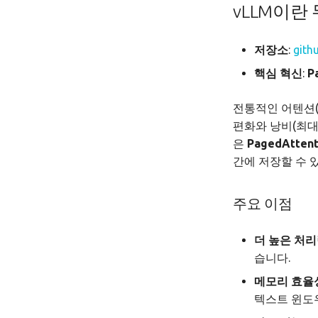
vLLM이란
저장소
:
gith
핵심 혁신
:
P
전통적인 어텐션(A
편화와 낭비(최대
은
PagedAttent
간에 저장할 수 
주요 이점
더 높은 처
습니다.
메모리 효율
텍스트 윈도