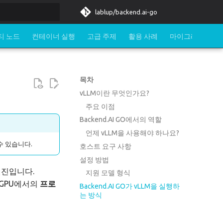
lablup/backend.ai-go
티 노드
컨테이너 실행
고급 주제
활용 사례
마이그레이션
목차
vLLM이란 무엇인가요?
주요 이점
Backend.AI GO에서의 역할
언제 vLLM을 사용해야 하나요?
수 있습니다.
호스트 요구 사항
설정 방법
 엔진입니다.
지원 모델 형식
 GPU에서의
프로
Backend.AI GO가 vLLM을 실행하
는 방식