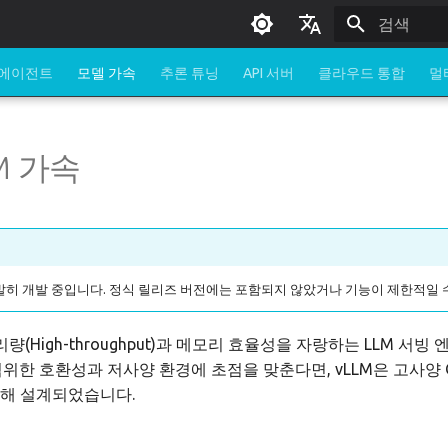
검색 초기화
English
 에이전트
모델 가속
추론 튜닝
API 서버
클라우드 통합
멀
한국어
LM 가속
발히 개발 중입니다. 정식 릴리즈 버전에는 포함되지 않았거나 기능이 제한적일 
량(High-throughput)과 메모리 효율성을 자랑하는 LLM 서빙
범위한 호환성과 저사양 환경에 초점을 맞춘다면, vLLM은 고사양
위해 설계되었습니다.