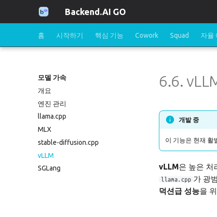
Backend.AI GO
홈
시작하기
핵심 기능
Cowork
Squad
자율
6.6. vL
모델 가속
개요
엔진 관리
llama.cpp
개발 중
MLX
이 기능은 현재 활
stable-diffusion.cpp
vLLM
vLLM
은 높은 처리
SGLang
가 광
llama.cpp
덕션급 성능
을 