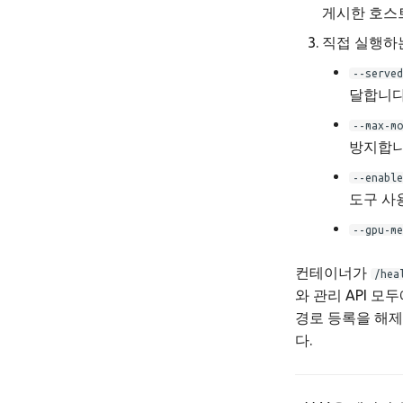
게시한 호스
직접 실행하는
--served
달합니다
--max-mo
방지합니
--enable
도구 사
--gpu-me
컨테이너가
/hea
와 관리 API 모
경로 등록을 해제
다.