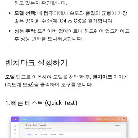
기대 성능 가이드
하고 있는지 확인합니다.
메모리
모니터링 & 분석
API 레퍼런스
감사 & 컴플라이언스
오프라인 전용 설정
모델 선택
: 내 컴퓨터에서 속도와 품질의 균형이 가장
비교 및 기록
좋은 양자화 수준(예: Q4 vs Q8)을 결정합니다.
메모리 페이지
문제 해결
정책 스키마 레퍼런스
성능 추적
: 드라이버 업데이트나 하드웨어 업그레이드
3. 하드웨어 프로필
후 성능 변화를 모니터링합니다.
(Hardware Profile)
데이터 허브
모델 비교 마법사
자동화
벤치마크 실행하기
사용 방법
모델 설정
모델
탭으로 이동하여 모델을 선택한 후,
벤치마크
아이콘
(속도계 모양)을 클릭하여 도구를 엽니다.
비교 결과 이해하기
그리기
접근성
창작물 갤러리
1. 빠른 테스트 (Quick Test)
번역
통계 대시보드