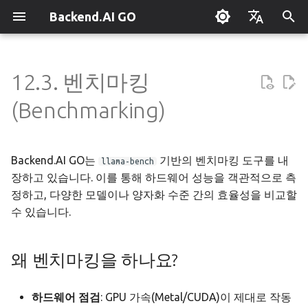
Backend.AI GO
검
English
색
한국어
12.3. 벤치마킹
Backend.AI GO 란?
맞춤형 대시보드
개요
개요
Hermes 설정
개요
병렬 요청 슬롯
Continuum Router
개요
개요
실행 가이드
관리자 가이드
왜 벤치마킹을 하나요?
Claude Code 사용하기
OpenClaw / NanoClaw 마이
단축키
초
(Benchmarking)
그레이션
기
퀵스타트
모델 다운로드하기
도구 & 권한
Squad 만들기
엔진 관리
외부 접속 설정
OpenAI
수동 등록
Squad 컨테이너 모드
정책 서버
벤치마크 실행하기
로컬 코딩 어시스턴트
시스템 트레이
화
Backend.AI GO는
기반의 벤치마킹 도구를 내
설치하기
모델 실행하기
에이전트 프로필
템플릿
llama.cpp
모델 허브 미러
Anthropic
자동 발견
Cowork 컨테이너 모드
배포 모델
기밀 문서 번역
문제 해결
1. 빠른 테스트 (Quick Test)
llama-bench
장하고 있습니다. 이를 통해 하드웨어 성능을 객관적으로 측
초기 설정 마법사
세션
에이전트 모델 선택
템플릿 카탈로그
MLX
설정 → Claude Code
Gemini
분산 라우팅
멀티 채널 메시징
기기 등록
API로 앱 만들기
자주 묻는 질문
정하고, 다양한 모델이나 양자화 수준 간의 효율성을 비교할
2. 전체 테스트 (Full Suite -
고급)
수 있습니다.
시작 화면
채팅 인터페이스
MCP 연동하기
계획 수립 & 실행
stable-diffusion.cpp
라우터 통계 집계 범위
OpenAI 호환 서비스
원격 모델 제어
채널-Squad 매핑
에어갭 배포
리서치 & 요약
용어 사전
결과 해석하기
왜 벤치마킹을 하나요?
대화 관리
ACP 서버
워크스페이스 & 메모리
vLLM
원격 vLLM
파이프라인 병렬 계획
보안 모델
오프라인 라이선스
AI로 데이터 분석하기
주요 지표
도구 사용
예산 & 안전
SGLang
파이프라인 서빙
작업 스케줄링
고정 엔드포인트 배포
팀 AI와 멀티노드
하드웨어 점검
: GPU 가속(Metal/CUDA)이 제대로 작동