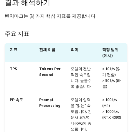
결과 해석하기
벤치마크는 몇 가지 핵심 지표를 제공합니다.
주요 지표
지표
전체 이름
의미
적정 범위
(예시)
TPS
Tokens Per
모델의 전반
> 10 t/s (읽
Second
적인 속도입
기 편함)
니다. 높을수
> 50 t/s (빠
록 좋습니다.
름)
PP 속도
Prompt
모델이 입력
> 100 t/s
Processing
을 "읽는" 속
(M1)
도입니다. 긴
> 1000 t/s
문서 요약이
(RTX 4090)
나 RAG에 중
요합니다.