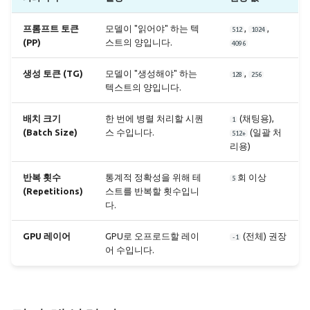
프롬프트 토큰
모델이 "읽어야" 하는 텍
,
,
512
1024
(PP)
스트의 양입니다.
4096
생성 토큰 (TG)
모델이 "생성해야" 하는
,
128
256
텍스트의 양입니다.
배치 크기
한 번에 병렬 처리할 시퀀
(채팅용),
1
(Batch Size)
스 수입니다.
(일괄 처
512+
리용)
반복 횟수
통계적 정확성을 위해 테
회 이상
5
(Repetitions)
스트를 반복할 횟수입니
다.
GPU 레이어
GPU로 오프로드할 레이
(전체) 권장
-1
어 수입니다.