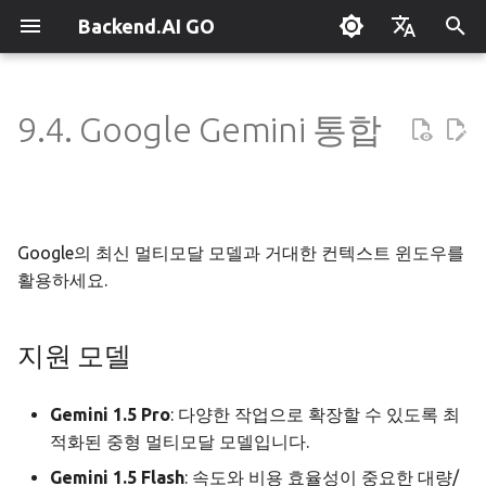
Backend.AI GO
검
English
색
한국어
9.4. Google Gemini 통합
Backend.AI GO 란?
맞춤형 대시보드
개요
개요
Hermes 설정
개요
병렬 요청 슬롯
Continuum Router
지원 모델
개요
실행 가이드
슈퍼바이저 에이전트
Claude Code 사용하기
OpenClaw / NanoClaw 마이
단축키
관리자 가이드
초
그레이션
기
퀵스타트
모델 다운로드하기
도구 & 권한
Squad 만들기
엔진 관리
외부 접속 설정
설정 방법
수동 등록
Squad 컨테이너 모드
엔터프라이즈 배포
로컬 코딩 어시스턴트
시스템 트레이
정책 서버
화
Google의 최신 멀티모달 모델과 거대한 컨텍스트 윈도우를
설치하기
모델 실행하기
에이전트 프로필
템플릿
llama.cpp
모델 허브 미러
주요 특징
자동 발견
Cowork 컨테이너 모드
클러스터 연동
기밀 문서 번역
문제 해결
배포 모델
활용하세요.
초기 설정 마법사
세션
에이전트 모델 선택
템플릿 카탈로그
MLX
설정 → Claude Code
분산 라우팅
멀티 채널 메시징
벤치마킹
API로 앱 만들기
자주 묻는 질문
거대한 컨텍스트 (Massive
기기 등록
Context)
지원 모델
시작 화면
채팅 인터페이스
MCP 연동하기
계획 수립 & 실행
stable-diffusion.cpp
MCP 엔드포인트
원격 모델 제어
채널-Squad 매핑
플러그인 관리
리서치 & 요약
용어 사전
에어갭 배포
네이티브 멀티모달
대화 관리
ACP 서버
워크스페이스 & 메모리
vLLM
라우터 통계 집계 범위
파이프라인 병렬 계획
보안 모델
플러그인 개발 가이드
AI로 데이터 분석하기
오프라인 라이선스
Gemini 1.5 Pro
: 다양한 작업으로 확장할 수 있도록 최
적화된 중형 멀티모달 모델입니다.
도구 사용
예산 & 안전
SGLang
파이프라인 서빙
작업 스케줄링
앱 제어 도구 레퍼런스
팀 AI와 멀티노드
고정 엔드포인트 배포
Gemini 1.5 Flash
: 속도와 비용 효율성이 중요한 대량/