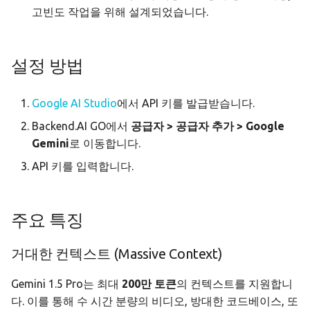
고빈도 작업을 위해 설계되었습니다.
메모리
모니터링 & 분석
API 레퍼런스
헤드리스 모드
오프라인 전용 설정
감사 & 컴플라이언스
메모리 페이지
문제 해결
Docker 배포
정책 스키마 레퍼런스
설정 방법
데이터 허브
CLI 레퍼런스
Google AI Studio
에서 API 키를 발급받습니다.
데이터 위키
Backend.AI GO에서
공급자 > 공급자 추가 > Google
Gemini
로 이동합니다.
자동화
API 키를 입력합니다.
모델 설정
주요 특징
그리기
거대한 컨텍스트 (Massive Context)
창작물 갤러리
Gemini 1.5 Pro는 최대
200만 토큰
의 컨텍스트를 지원합니
번역
다. 이를 통해 수 시간 분량의 비디오, 방대한 코드베이스, 또