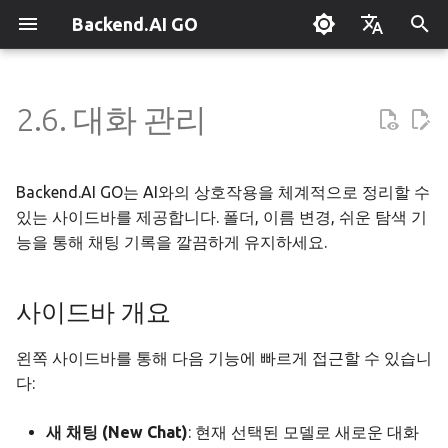
Backend.AI GO
검
English
색
한국어
2.6. 대화 관리
Backend.AI GO 란?
사이드바 개요
개요
개요
Hermes 설정
개요
병렬 요청 슬롯
Continuum Router
개요
개요
실행 가이드
슈퍼바이저 에이전트
Claude Code 사용하기
OpenClaw / NanoClaw 마이
단축키
관리자 가이드
초
그레이션
기
퀵스타트
폴더로 정리하기
도구 & 권한
Squad 만들기
엔진 관리
외부 접속 설정
OpenAI
수동 등록
Squad 컨테이너 모드
엔터프라이즈 배포
로컬 코딩 어시스턴트
시스템 트레이
정책 서버
Backend.AI GO는 AI와의 상호작용을 체계적으로 정리할 수
화
있는 사이드바를 제공합니다. 폴더, 이름 변경, 쉬운 탐색 기
설치하기
에이전트 프로필
템플릿
llama.cpp
모델 허브 미러
Anthropic
자동 발견
Cowork 컨테이너 모드
클러스터 연동
기밀 문서 번역
문제 해결
폴더 생성
배포 모델
능을 통해 채팅 기록을 깔끔하게 유지하세요.
초기 설정 마법사
에이전트 모델 선택
템플릿 카탈로그
MLX
설정 → Claude Code
Gemini
분산 라우팅
멀티 채널 메시징
벤치마킹
API로 앱 만들기
자주 묻는 질문
채팅 관리
기기 등록
사이드바 개요
시작 화면
기록 검색
MCP 연동하기
계획 수립 & 실행
stable-diffusion.cpp
라우터 통계 집계 범위
OpenAI 호환 서비스
원격 모델 제어
채널-Squad 매핑
플러그인 관리
리서치 & 요약
용어 사전
에어갭 배포
왼쪽 사이드바를 통해 다음 기능에 빠르게 접근할 수 있습니
세션 복원
ACP 서버
워크스페이스 & 메모리
vLLM
원격 vLLM
파이프라인 병렬 계획
보안 모델
플러그인 개발 가이드
AI로 데이터 분석하기
오프라인 라이선스
다:
데이터 프라이버시
예산 & 안전
SGLang
파이프라인 서빙
작업 스케줄링
앱 제어 도구 레퍼런스
팀 AI와 멀티노드
고정 엔드포인트 배포
새 채팅 (New Chat)
: 현재 선택된 모델로 새로운 대화