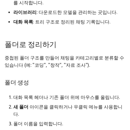
를 시작합니다.
모니터링 & 분석
API 레퍼런스
헤드리스 모드
오프라인 전용 설정
감사 & 컴플라이언스
라이브러리
: 다운로드한 모델을 관리하는 곳입니다.
대화 목록
: 트리 구조로 정리된 채팅 기록입니다.
문제 해결
Docker 배포
정책 스키마 레퍼런스
CLI 레퍼런스
폴더로 정리하기
중첩된 폴더 구조를 만들어 채팅을 카테고리별로 분류할 수
있습니다 (예: "코딩", "창작", "자료 조사").
폴더 생성
대화 목록 헤더나 기존 폴더 위에 마우스를 올립니다.
새 폴더
아이콘을 클릭하거나 우클릭 메뉴를 사용합니
다.
폴더 이름을 입력합니다.