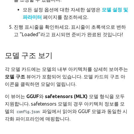
모델 선택
모든 설정 옵션에 대한 자세한 설명은
모델 설정 및
파라미터
페이지를 참조하세요.
일괄 삭제
진행 표시줄을 확인하세요. 표시줄이 초록색으로 변하
고 "Loaded"라고 표시되면 준비가 완료된 것입니다!
선택 모드 종료
모델 패키지 내보내기 및 가져
모델 구조 보기
오기
각 모델 카드에는 모델의 내부 아키텍처를 상세히 보여주는
모델 내보내기
모델 구조
뷰어가 포함되어 있습니다. 모델 카드의 구조 아
이콘을 클릭하면 모달이 열립니다.
패키지 가져오기
이 뷰어는
GGUF
와
safetensors (MLX)
모델 형식을 모두
패키지 기능
지원합니다. safetensors 모델의 경우 아키텍처 정보를 모
델의
파일에서 읽어와 GGUF 모델과 동일한 시
config.json
추론 설정 번들링
각화 파이프라인에 매핑합니다.