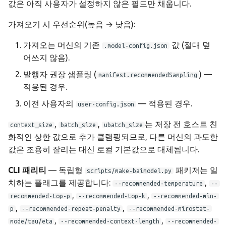
값은 아직 사용자가 설정하지 않은 필드만 채웁니다.
가져오기 시 우선순위(높음 → 낮음):
가져오는 머신의 기존
값 (절대 덮
.model-config.json
어쓰지 않음).
발행자 권장 샘플링 (
) —
manifest.recommendedSampling
적용된 경우.
이전 사용자의
— 적용된 경우.
user-config.json
,
,
는 저장 전 호스트 친
context_size
batch_size
ubatch_size
화적인 상한 값으로 추가 클램핑되므로, 다른 머신의 과도한
값은 조용히 잘리는 대신 로컬 기본값으로 대체됩니다.
CLI 패리티
— 독립형
패키저는 일
scripts/make-baimodel.py
치하는 플래그를 제공합니다:
,
--recommended-temperature
--
,
,
recommended-top-p
--recommended-top-k
--recommended-min-
,
,
p
--recommended-repeat-penalty
--recommended-mirostat-
,
,
mode/tau/eta
--recommended-context-length
--recommended-