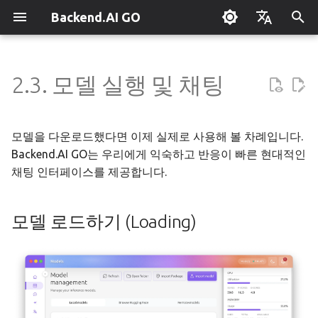
Backend.AI GO
검
English
색
한국어
2.3. 모델 실행 및 채팅
Backend.AI GO 란?
모델 로드하기 (Loading)
개요
개요
Hermes 설정
개요
병렬 요청 슬롯
Continuum Router
개요
개요
실행 가이드
슈퍼바이저 에이전트
Claude Code 사용하기
OpenClaw / NanoClaw 마이
단축키
관리자 가이드
초
그레이션
기
퀵스타트
모델 구조 보기
도구 & 권한
Squad 만들기
엔진 관리
외부 접속 설정
OpenAI
수동 등록
Squad 컨테이너 모드
엔터프라이즈 배포
로컬 코딩 어시스턴트
시스템 트레이
정책 서버
모델을 다운로드했다면 이제 실제로 사용해 볼 차례입니다.
화
Backend.AI GO는 우리에게 익숙하고 반응이 빠른 현대적인
설치하기
에이전트 프로필
템플릿
llama.cpp
모델 허브 미러
Anthropic
자동 발견
Cowork 컨테이너 모드
클러스터 연동
기밀 문서 번역
문제 해결
개요
배포 모델
채팅 인터페이스를 제공합니다.
초기 설정 마법사
에이전트 모델 선택
템플릿 카탈로그
MLX
설정 → Claude Code
Gemini
분산 라우팅
멀티 채널 메시징
벤치마킹
API로 앱 만들기
자주 묻는 질문
모델 플로우 및 레이어 스택
기기 등록
모델 로드하기 (Loading)
시작 화면
MCP 연동하기
계획 수립 & 실행
stable-diffusion.cpp
MCP 엔드포인트
OpenAI 호환 서비스
원격 모델 제어
채널-Squad 매핑
플러그인 관리
리서치 & 요약
용어 사전
트랜스포머 레이어 상세
에어갭 배포
ACP 서버
워크스페이스 & 메모리
vLLM
라우터 통계 집계 범위
원격 vLLM
파이프라인 병렬 계획
보안 모델
플러그인 개발 가이드
AI로 데이터 분석하기
위치 인코딩 및 정규화
오프라인 라이선스
채팅 인터페이스
예산 & 안전
SGLang
파이프라인 서빙
작업 스케줄링
앱 제어 도구 레퍼런스
팀 AI와 멀티노드
고정 엔드포인트 배포