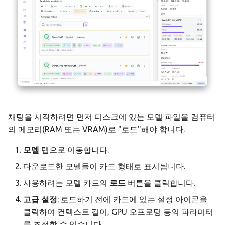
모니터링 & 분석
API 레퍼런스
헤드리스 모드
오프라인 전용 설정
대화 관리
감사 & 컴플라이언스
문제 해결
Docker 배포
주요 기능
정책 스키마 레퍼런스
채팅 파라미터 이해하기
CLI 레퍼런스
헤더의 모델 상태 표시
빠른 작업 팝오버
채팅을 시작하려면 먼저 디스크에 있는 모델 파일을 컴퓨터
의 메모리(RAM 또는 VRAM)로 "로드"해야 합니다.
상태 표시줄
모델
탭으로 이동합니다.
모델 언로드
다운로드한 모델들이 카드 형태로 표시됩니다.
사용하려는 모델 카드의
로드
버튼을 클릭합니다.
일괄 작업
고급 설정
: 로드하기 전에 카드에 있는 설정 아이콘을
클릭하여 컨텍스트 길이, GPU 오프로딩 등의 파라미터
선택 모드 진입
를 조정할 수 있습니다.