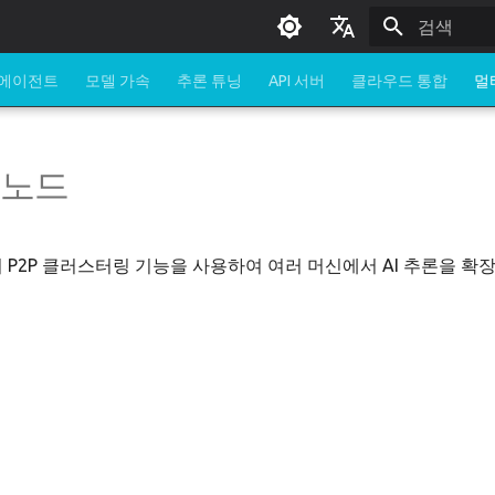
검색 초기화
English
 에이전트
모델 가속
추론 튜닝
API 서버
클라우드 통합
멀
한국어
티 노드
 GO의 P2P 클러스터링 기능을 사용하여 여러 머신에서 AI 추론을 