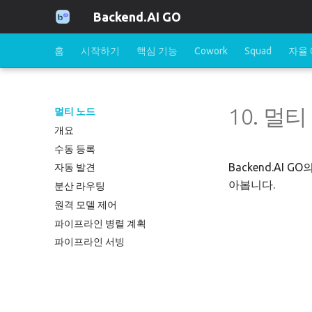
Backend.AI GO
홈
시작하기
핵심 기능
Cowork
Squad
자율
10. 멀
멀티 노드
개요
수동 등록
Backend.AI
자동 발견
아봅니다.
분산 라우팅
원격 모델 제어
파이프라인 병렬 계획
파이프라인 서빙