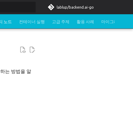
lablup/backend.ai-go
티 노드
컨테이너 실행
고급 주제
활용 사례
마이그레이션
확장하는 방법을 알