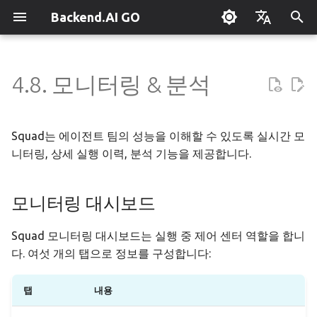
Backend.AI GO
검
English
색
한국어
4.8. 모니터링 & 분석
Backend.AI GO 란?
맞춤형 대시보드
개요
모니터링 대시보드
Hermes 설정
개요
병렬 요청 슬롯
Continuum Router
개요
개요
실행 가이드
슈퍼바이저 에이전트
Claude Code 사용하기
OpenClaw / NanoClaw 마이
단축키
관리자 가이드
초
그레이션
기
퀵스타트
모델 다운로드하기
도구 & 권한
엔진 관리
외부 접속 설정
OpenAI
수동 등록
Squad 컨테이너 모드
엔터프라이즈 배포
로컬 코딩 어시스턴트
시스템 트레이
개요 탭
정책 서버
Squad는 에이전트 팀의 성능을 이해할 수 있도록 실시간 모
화
니터링, 상세 실행 이력, 분석 기능을 제공합니다.
설치하기
모델 실행하기
에이전트 프로필
llama.cpp
모델 허브 미러
Anthropic
자동 발견
Cowork 컨테이너 모드
클러스터 연동
기밀 문서 번역
문제 해결
주요 지표
배포 모델
모니터링 대시보드
초기 설정 마법사
세션
에이전트 모델 선택
MLX
설정 → Claude Code
Gemini
분산 라우팅
멀티 채널 메시징
벤치마킹
API로 앱 만들기
자주 묻는 질문
에이전트 활동
기기 등록
시작 화면
채팅 인터페이스
MCP 연동하기
stable-diffusion.cpp
라우터 통계 집계 범위
OpenAI 호환 서비스
원격 모델 제어
채널-Squad 매핑
플러그인 관리
리서치 & 요약
용어 사전
실행 타임라인
에어갭 배포
Squad 모니터링 대시보드는 실행 중 제어 센터 역할을 합니
다. 여섯 개의 탭으로 정보를 구성합니다:
대화 관리
ACP 서버
vLLM
원격 vLLM
파이프라인 병렬 계획
보안 모델
플러그인 개발 가이드
AI로 데이터 분석하기
활동 피드
오프라인 라이선스
탭
내용
도구 사용
SGLang
파이프라인 서빙
작업 스케줄링
앱 제어 도구 레퍼런스
팀 AI와 멀티노드
예산 미터
고정 엔드포인트 배포