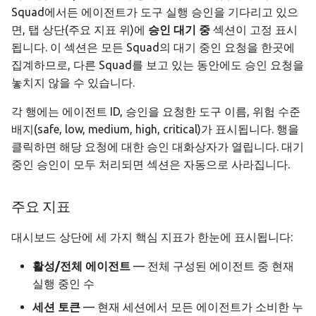
Squad에서든 에이전트가 도구 실행 승인을 기다리고 있으
데모 모드
종료 조건과 자동 완료
면, 탭 상단(주요 지표 위)에
승인 대기 중
섹션이 고정 표시
됩니다. 이 섹션은 모든 Squad의 대기 중인 요청을 한곳에
설정
결론 합성
집계하므로, 다른 Squad를 보고 있는 동안에도 승인 요청을
놓치지 않을 수 있습니다.
Squad 실행으로 인계
각 행에는 에이전트 ID, 승인을 요청한 도구 이름, 위험 수준
대화록 내보내기
배지(safe, low, medium, high, critical)가 표시됩니다. 행을
클릭하면 해당 요청에 대한 승인 대화상자가 열립니다. 대기
토론 분석
중인 승인이 모두 처리되면 섹션은 자동으로 사라집니다.
토론 히스토리
주요 지표
분석 탭
대시보드 상단에 세 가지 핵심 지표가 한눈에 표시됩니다:
실행 이력
활성/전체 에이전트
— 전체 구성된 에이전트 중 현재
실행 중인 수
리포트 생성
세션 토큰
— 현재 세션에서 모든 에이전트가 소비한 누