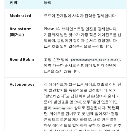
전략
동작
Moderated
모드에 관계없이 사회자 전략을 강제합니다.
Brainstorm
Phase 1의 브레인스토밍 엔진을 강제합니다.
(레거시)
지금까지 발언 횟수가 가장 적은 에이전트를 선
택하며, 동점이면 참여자 순서로 결정합니다.
LLM 호출 없이 결정론적으로 동작합니다.
Round Robin
고정 순환 방식:
.
participants[turns_taken % count]
예측 가능한 순서로 진행되며 발언자 선택에
LLM을 쓰지 않습니다.
Autonomous
각 에이전트가 짧은 LLM 게이트 호출로 이번 턴
에 발언할지를 독립적으로 결정합니다. 먼저
"발언하겠다"고 답한 에이전트(참여자 순서 기
준)가 발언권을 얻으며, 모두 "발언 없음"이면
룸이
상태로 전환됩니다.
첫 번째
awaiting user
턴
: 게이트를 건너뛰고 첫 번째 참여자가 결정
론적으로 토론을 개시하므로, 새로 만든 룸이
아무 에이전트도 발언하지 못한 채 조용히 멈추