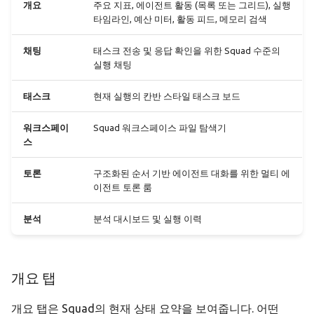
개요
주요 지표, 에이전트 활동 (목록 또는 그리드), 실행
타임라인, 예산 미터, 활동 피드, 메모리 검색
메모리
채팅 탭
API 레퍼런스
헤드리스 모드
오프라인 전용 설정
감사 & 컴플라이언스
채팅
태스크 전송 및 응답 확인을 위한 Squad 수준의
메모리 페이지
태스크 보드
문제 해결
Docker 배포
정책 스키마 레퍼런스
실행 채팅
데이터 허브
워크스페이스 탭
CLI 레퍼런스
태스크
현재 실행의 칸반 스타일 태스크 보드
자동화
토론 탭
워크스페이
Squad 워크스페이스 파일 탐색기
스
모델 설정
토론 만들기
토론
구조화된 순서 기반 에이전트 대화를 위한 멀티 에
이전트 토론 룸
그리기
토론 모드
분석
분석 대시보드 및 실행 이력
창작물 갤러리
전략 선택기
번역
토론 상태
개요 탭
통계 대시보드
사용자 메시지 주입
개요 탭은 Squad의 현재 상태 요약을 보여줍니다. 어떤